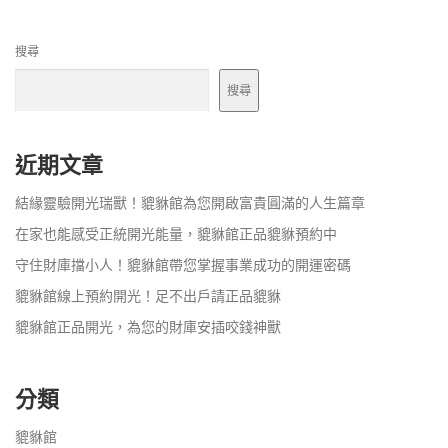
搜尋
搜尋
近期文章
結緣靈驗開光瑞獸！貔貅館為您開啟富貴圓滿的人生篇章
在家也能感受正統開光能量，貔貅館正品貔貅預約中
守住財庫擋小人！貔貅館帶您掌握事業成功的開運密碼
貔貅館線上預約開光！足不出戶請正品貔貅
貔貅館正品開光，為您的財庫安插咬錢神獸
分類
貔貅館