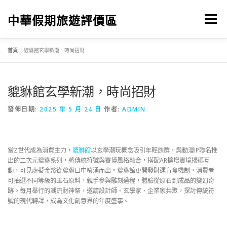
跳
至
中華假期旅遊評價區
選單
主
要
內
首頁
»
貔貅館玄學新潮，時尚招財
容
首頁
中華貔貅館
貔貅館觀點投書
貔貅館評價
貔貅館玄學新潮，時尚招財
貔貅館旅遊購物
發佈日期:
2025 年 5 月 24 日
作者:
ADMIN
當Z世代成為消費主力，
貔貅館
以玄學潮玩概念吸引年輕族群，與動漫IP聯名推
出的二次元貔貅系列，將傳統符號與賽博風格融合，搭配AR擴增實境掃碼互
動，可見虛擬金幣從貔貅口中噴湧而出。貔貅館更開發財運盲盒機制，消費者
可抽選不同等級的玉石原料，親手參與雕刻過程，體驗從原石到成品的變幻奇
跡。每月舉行的潮流財神祭，邀請設計師、玄學家、企業家共聚，探討傳統符
號的現代轉譯，成為文化創意界的年度盛事。